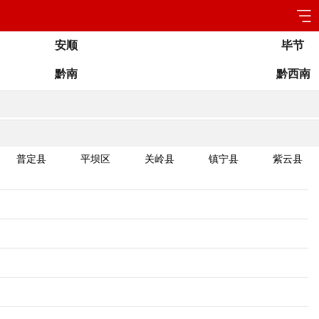
安顺
毕节
黔南
黔西南
普定县
平坝区
关岭县
镇宁县
紫云县