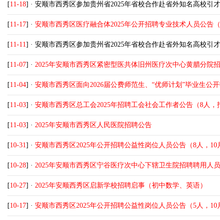
[
11-18
] ·
安顺市西秀区参加贵州省2025年省校合作赴省外知名高校引
[
11-17
] ·
安顺市西秀区医疗融合体2025年公开招聘专业技术人员公告（3人
[
11-11
] ·
安顺市西秀区参加贵州省2025年省校合作赴省外知名高校引
[
11-07
] ·
2025年安顺市西秀区紧密型医共体旧州医疗次中心黄腊分院招聘
[
11-04
] ·
安顺市西秀区面向2026届公费师范生、“优师计划”毕业生公开招
[
11-03
] ·
安顺市西秀区总工会2025年招聘工会社会工作者公告（8人，报
[
11-03
] ·
2025年安顺市西秀区人民医院招聘公告
[
10-31
] ·
安顺市西秀区2025年公开招聘公益性岗位人员公告（8人，10月
[
10-28
] ·
2025年安顺市西秀区宁谷医疗次中心下辖卫生院招聘聘用人员公
[
10-27
] ·
2025年安顺西秀区启新学校招聘启事（初中数学、英语）
[
10-17
] ·
安顺市西秀区2025年公开招聘公益性岗位人员公告（5人，10月