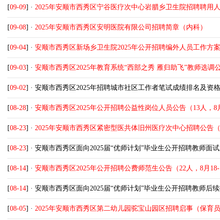
[
09-09
] ·
2025年安顺市西秀区宁谷医疗次中心岩腊乡卫生院招聘聘用人员
[
09-08
] ·
2025年安顺市西秀区安明医院有限公司招聘简章（内科）
[
09-04
] ·
安顺市西秀区新场乡卫生院2025年公开招聘编外人员工作方
[
09-03
] ·
安顺市西秀区2025年教育系统“西部之秀 雁归助飞”教师选调公告
[
09-02
] ·
安顺市西秀区2025年招聘城市社区工作者笔试成绩排名及资
[
08-28
] ·
安顺市西秀区2025年公开招聘公益性岗位人员公告（13人，8月
[
08-23
] ·
2025年安顺市西秀区紧密型医共体旧州医疗次中心招聘公告（8
[
08-23
] ·
安顺市西秀区面向2025届“优师计划”毕业生公开招聘教师
[
08-14
] ·
安顺市西秀区2025年公开招聘公费师范生公告（22人，8月18-
[
08-14
] ·
安顺市西秀区面向2025届“优师计划”毕业生公开招聘教师后
[
08-05
] ·
2025年安顺市西秀区第二幼儿园驼宝山园区招聘启事（保育员