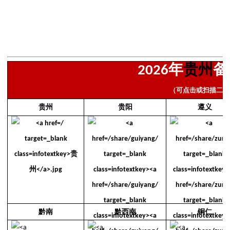
年
贵州
备
2026
（可点击或扫描二维
贵州
贵阳
遵义
黔南
黔西南
铜仁