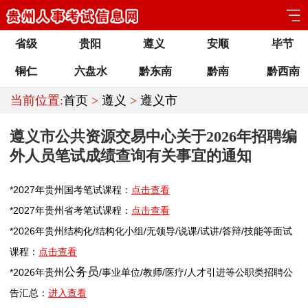
省级
贵阳
遵义
安顺
毕节
铜仁
六盘水
黔东南
黔南
黔西南
当前位置:
首页
>
遵义
>
遵义市
遵义市公共资源交易中心关于2026年招聘编
外人员笔试成绩查询有关事宜的通知
*2027年
贵州
国考笔试课程：
点击查看
*2027年
贵州
省考笔试课程：
点击查看
*2026年
贵州
结构化/结构化小组/无领导/说课/试讲/答辩/技能等面试
课程：
点击查看
公务员
*2026年
贵州
/
事业单位
/
教师
/医疗/人才引进等公职类
招聘
公
告汇总：
进入查看