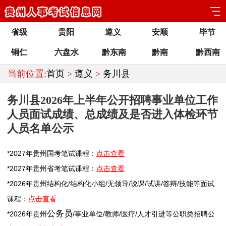
省级
贵阳
遵义
安顺
毕节
铜仁
六盘水
黔东南
黔南
黔西南
当前位置:
首页
>
遵义
>
务川县
务川县2026年上半年公开招聘事业单位工作
人员面试成绩、总成绩及是否进入体检环节
人员名单公示
*2027年
贵州
国考笔试课程：
点击查看
*2027年
贵州
省考笔试课程：
点击查看
*2026年
贵州
结构化/结构化小组/无领导/说课/试讲/答辩/技能等面试
课程：
点击查看
公务员
*2026年
贵州
/
事业单位
/
教师
/医疗/人才引进等公职类
招聘
公