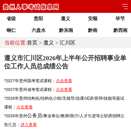
省级
贵阳
遵义
安顺
毕节
铜仁
六盘水
黔东南
黔南
黔西南
当前位置:
首页
>
遵义
>
汇川区
遵义市汇川区2026年上半年公开招聘事业单
位工作人员总成绩公告
*2027年
贵州
国考笔试课程：
点击查看
*2027年
贵州
省考笔试课程：
点击查看
*2026年
贵州
结构化/结构化小组/无领导/说课/试讲/答辩/技能等面试
课程：
点击查看
公务员
*2026年
贵州
/
事业单位
/
教师
/医疗/人才引进等公职类
招聘
公
告汇总：
进入查看