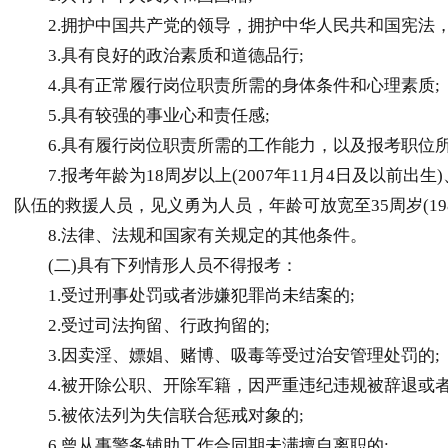
2.拥护中国共产党的领导，拥护中华人民共和国宪法，
3.具有良好的政治素质和道德品行;
4.具有正常履行岗位职责所需的身体条件和心理素质;
5.具有较强的事业心和责任感;
6.具有履行岗位职责所需的工作能力，以及报考职位所
7.报考年龄为18周岁以上(2007年11月4日及以前出生
队伍的救援人员，见义勇为人员，年龄可放宽至35周岁(198
8.法律、法规和国家有关规定的其他条件。
(二)具有下列情形人员不得报考：
1.受过刑事处罚或者涉嫌犯罪尚未结案的;
2.受过司法拘留、行政拘留的;
3.因卖淫、嫖娼、赌博、吸毒等受过治安管理处罚的;
4.被开除公职、开除军籍，因严重违纪违规被辞退或者
5.被依法列为失信联合惩戒对象的;
6.曾从事警务辅助工作合同期未满擅自离职的;