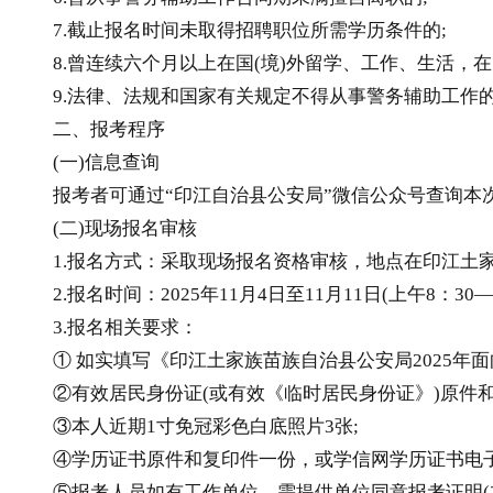
7.截止报名时间未取得招聘职位所需学历条件的;
8.曾连续六个月以上在国(境)外留学、工作、生活，在
9.法律、法规和国家有关规定不得从事警务辅助工作
二、报考程序
(一)信息查询
报考者可通过“印江自治县公安局”微信公众号查询本次
(二)现场报名审核
1.报名方式：采取现场报名资格审核，地点在印江土家
2.报名时间：2025年11月4日至11月11日(上午8：30—12
3.报名相关要求：
① 如实填写《印江土家族苗族自治县公安局2025年面向
②有效居民身份证(或有效《临时居民身份证》)原件和
③本人近期1寸免冠彩色白底照片3张;
④学历证书原件和复印件一份，或学信网学历证书电子
⑤报考人员如有工作单位，需提供单位同意报考证明(