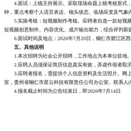
4.面试：上镜主持展示。采取现场命题上镜考核形式，
钟，重点考察个人语言表达、镜头状态、临场应变及气象
5.实操考核：短视频制作考核。应聘者自选一款短视频
短视频创意制作、内容优化、成片输出能力，综合评判新
6.面试时间及地点：2026年7月20日，
铜仁
市
碧江区
西
五、
其他说明
1.本次招聘为社会公开招聘，工作地点为本单位驻地
2.应聘人员须保证简历信息真实有效，弄虚作假者取
3.应聘者报名，需提供个人信息资料及生活照片。网上报名：
室，
贵州
省
铜仁
市星云科技有限责任公司办公室。联系人(电话)：付
4.报名截止时间为公告结束日，即2026年7月14日