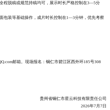
程脱稿或规范持稿均可，展示时长严格控制在3—5分
包装等基础操作，成片时长控制在1—3分钟，优先考察
Q.com邮箱。现场报名：
铜仁
市
碧江区
西外环185号308
贵州
省
铜仁
市星云科技有限责任公司
2026年7月7日