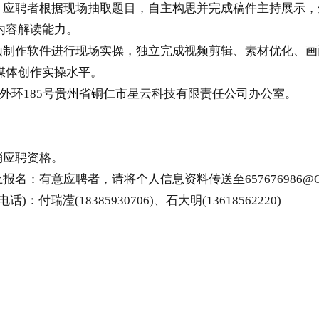
应聘者根据现场抽取题目，自主构思并完成稿件主持展示，全
内容解读能力。
制作软件进行现场实操，独立完成视频剪辑、素材优化、画面
媒体创作实操水平。
外环185号
贵州
省
铜仁
市星云科技有限责任公司办公室。
。
消应聘资格。
有意应聘者，请将个人信息资料传送至657676986@Q
瑞滢(18385930706)、石大明(13618562220)