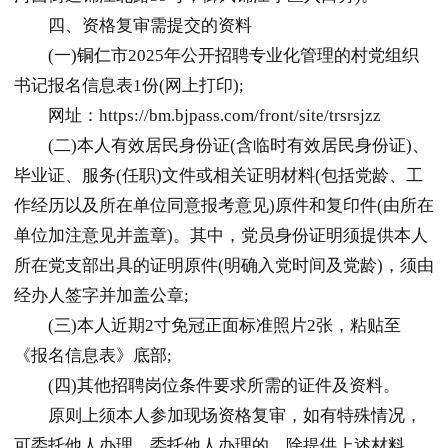
四、资格复审需提交的资料
(一)
铜仁
市2025年公开招聘专业化管理的村党组织
书记报名信息表1份(网上打印);
网址：https://bm.bjpass.com/front/site/trsrsjzz
(二)本人有效居民身份证(含临时有效居民身份证)、
毕业证、服务(任职)文件或相关证明材料(包括党龄、工
作经历以及所在单位同意报考意见)原件和复印件(由所在
单位加注意见并盖章)。其中，党员身份证明须提供本人
所在党支部出具的证明原件(明确入党时间及党龄)，须由
经办人签字并加盖公章;
(三)本人近期2寸免冠正面标准照片2张，粘贴至
《报名信息表》底部;
(四)其他招聘岗位条件要求所需的证件及资料。
原则上须本人参加现场资格复审，如有特殊情况，
可委托他人办理。委托他人办理的，除提供上述材料