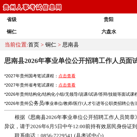
省级
贵阳
铜仁
六盘水
当前位置:
首页
>
铜仁
>
思南县
思南县2026年事业单位公开招聘工作人员面
*2027年
贵州
国考笔试课程：
点击查看
*2027年
贵州
省考笔试课程：
点击查看
*2026年
贵州
结构化/结构化小组/无领导/说课/试讲/答辩/技能等面试课
公务员
*2026年
贵州
/
事业单位
/
教师
/医疗/人才引进等公职类
招聘
公告
根据《
思南县
2026年事业单位公开招聘工作人员简
异议，请于2026年6月5日中午12:00前持有效居民身
联系电话：0856-7229541 (县考试中心)