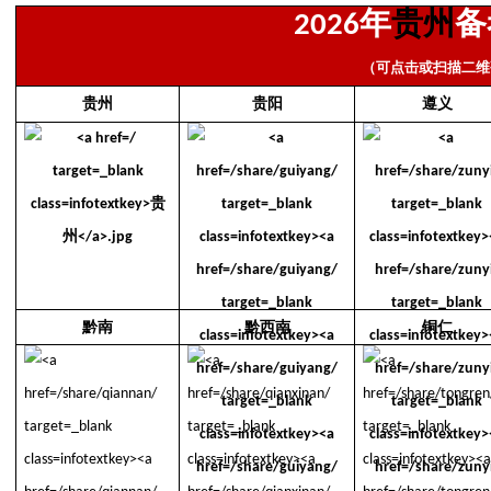
年
贵州
备
2026
（可点击或扫描二维
贵州
贵阳
遵义
黔南
黔西南
铜仁