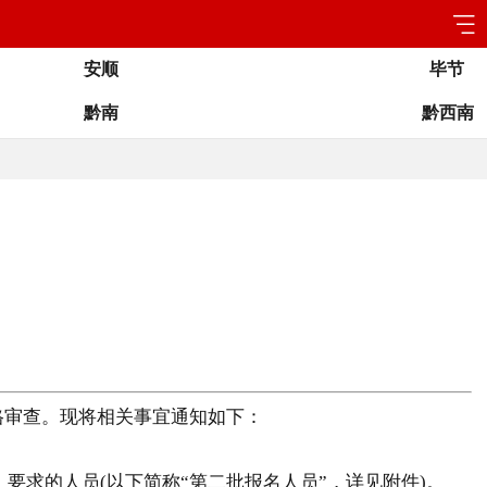
安顺
毕节
黔南
黔西南
格审查。现将相关事宜通知如下：
要求的人员(以下简称“第二批报名人员”，详见附件)。