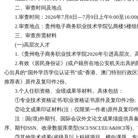
二、审查时间及地点
1.审查时间：2026年7月8日—7月9日上午9:00至16:0
2.审查地点：
贵州
电子商务职业技术学院弘商楼5楼组
三、审查所需材料
(一)高层次人才
1.《
贵州
电子商务职业技术学院2026年引进高层次、
2.有效《居民身份证》(或户籍所在地公安机关出具的附
心出具的“国外学历学位认证书”或“香港、澳门特别行政区
推荐表》原件及复印件2份。
3.个人任职资格、业绩成果等材料。具体包括：
①专业技术资格证书/职业资格证书原件及复印件2份;
②论文成果印证材料(注：仅限第一作者)原件及复印件
注：国(境)外期刊、国际会议外文论文成果须提供具备
序、期刊ISSN、收录数据库类型(SCI/SSCI/EI/A&H
③其他学术成果(省级及以上科研项目、横向课题、专利