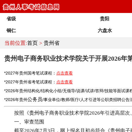
省级
贵阳
铜仁
六盘水
当前位置:
首页
>
贵州省
贵州电子商务职业技术学院关于开展2026
*2027年
贵州
国考笔试课程：
点击查看
*2027年
贵州
省考笔试课程：
点击查看
*2026年
贵州
结构化/结构化小组/无领导/说课/试讲/答辩/技能等面试课
公务员
*2026年
贵州
/
事业单位
/
教师
/医疗/人才引进等公职类
招聘
公告
按照《
贵州
电子商务职业技术学院2026年引进高层
一、审查范围
截至2026年7月3日，网上报名且初步符合《
贵州
电子