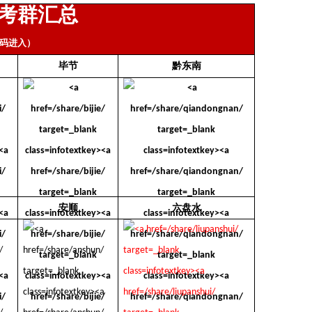
考群汇总
码进入）
毕节
黔东南
安顺
六盘水