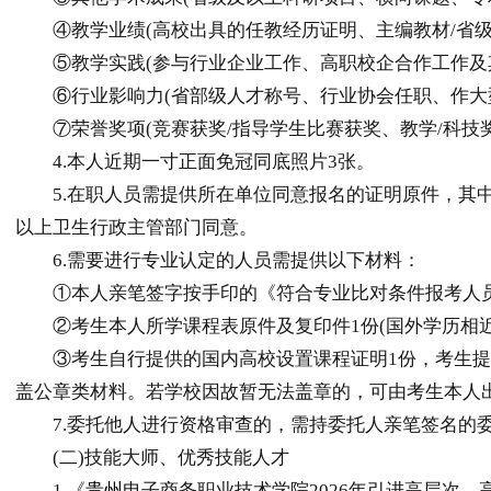
④教学业绩(高校出具的任教经历证明、主编教材/省级精
⑤教学实践(参与行业企业工作、高职校企合作工作及其
⑥行业影响力(省部级人才称号、行业协会任职、作大型
⑦荣誉奖项(竞赛获奖/指导学生比赛获奖、教学/科技奖
4.本人近期一寸正面免冠同底照片3张。
5.在职人员需提供所在单位同意报名的证明原件，其中
以上卫生行政主管部门同意。
6.需要进行专业认定的人员需提供以下材料：
①本人亲笔签字按手印的《符合专业比对条件报考人员
②考生本人所学课程表原件及复印件1份(国外学历相近
③考生自行提供的国内高校设置课程证明1份，考生提供
盖公章类材料。若学校因故暂无法盖章的，可由考生本人
7.委托他人进行资格审查的，需持委托人亲笔签名的委
(二)技能大师、优秀技能人才
1.《
贵州
电子商务职业技术学院2026年引进高层次、