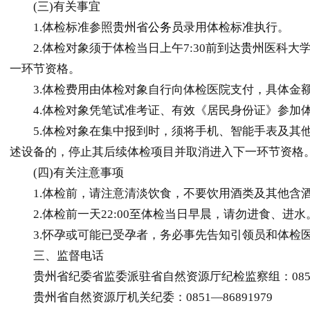
(三)有关事宜
1.体检标准参照
贵州
省
公务员
录用体检标准执行。
2.体检对象须于体检当日上午7:30前到达
贵州
医科大
一环节资格。
3.体检费用由体检对象自行向体检医院支付，具体金
4.体检对象凭笔试准考证、有效《居民身份证》参加体
5.体检对象在集中报到时，须将手机、智能手表及其他
述设备的，停止其后续体检项目并取消进入下一环节资格
(四)有关注意事项
1.体检前，请注意清淡饮食，不要饮用酒类及其他含酒
2.体检前一天22:00至体检当日早晨，请勿进食、进水
3.怀孕或可能已受孕者，务必事先告知引领员和体检医
三、监督电话
贵州
省纪委省监委派驻省自然资源厅纪检监察组：0851—
贵州
省自然资源厅机关纪委：0851—86891979