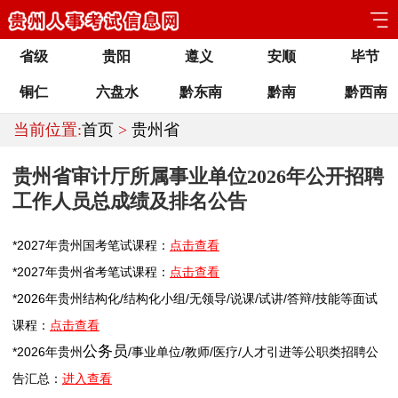
省级
贵阳
遵义
安顺
毕节
铜仁
六盘水
黔东南
黔南
黔西南
当前位置:
首页
>
贵州省
贵州省审计厅所属事业单位2026年公开招聘
工作人员总成绩及排名公告
*2027年
贵州
国考笔试课程：
点击查看
*2027年
贵州
省考笔试课程：
点击查看
*2026年
贵州
结构化/结构化小组/无领导/说课/试讲/答辩/技能等面试
课程：
点击查看
公务员
*2026年
贵州
/
事业单位
/
教师
/医疗/人才引进等公职类
招聘
公
告汇总：
进入查看