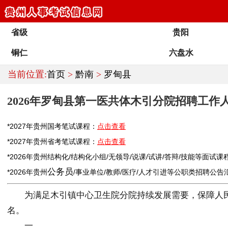
省级
贵阳
铜仁
六盘水
当前位置:
首页
>
黔南
>
罗甸县
2026年罗甸县第一医共体木引分院招聘工作人
*2027年
贵州
国考笔试课程：
点击查看
*2027年
贵州
省考笔试课程：
点击查看
*2026年
贵州
结构化/结构化小组/无领导/说课/试讲/答辩/技能等面试课
公务员
*2026年
贵州
/
事业单位
/
教师
/医疗/人才引进等公职类
招聘
公告
为满足木引镇中心卫生院分院持续发展需要，保障人民
名。
一