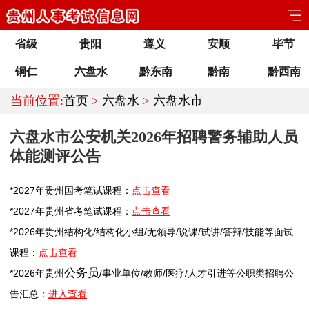
省级
贵阳
遵义
安顺
毕节
铜仁
六盘水
黔东南
黔南
黔西南
当前位置:
首页
>
六盘水
>
六盘水市
六盘水市公安机关2026年招聘警务辅助人员
体能测评公告
*2027年
贵州
国考笔试课程：
点击查看
*2027年
贵州
省考笔试课程：
点击查看
*2026年
贵州
结构化/结构化小组/无领导/说课/试讲/答辩/技能等面试
课程：
点击查看
公务员
*2026年
贵州
/
事业单位
/
教师
/医疗/人才引进等公职类
招聘
公
告汇总：
进入查看