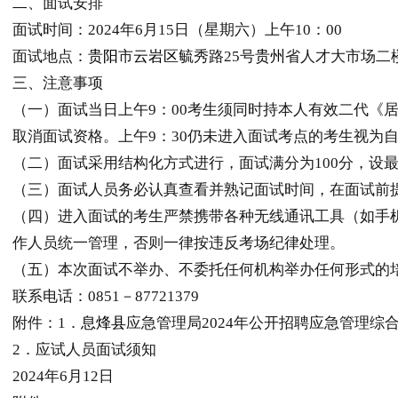
二、面试安排
面试时间：2024年6月15日（星期六）上午10：00
面试地点：
贵阳
市
云岩区
毓秀路25号
贵州
省人才大市场二
三、注意事项
（一）面试当日上午9：00考生须同时持本人有效二代《
取消面试资格。上午9：30仍未进入面试考点的考生视为
（二）面试采用结构化方式进行，面试满分为100分，设
（三）面试人员务必认真查看并熟记面试时间，在面试前
（四）进入面试的考生严禁携带各种无线通讯工具（如手
作人员统一管理，否则一律按违反考场纪律处理。
（五）本次面试不举办、不委托任何机构举办任何形式的
联系电话：0851－87721379
附件：1．
息烽县
应急管理局2024年公开招聘应急管理
2．应试人员面试须知
2024年6月12日