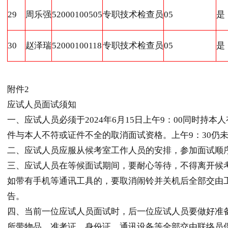
29
周乐强
52000100505
专职技术检查员
05
是
30
赵泽瑞
52000100118
专职技术检查员
05
是
附件2
应试人员面试须知
一、应试人员必须于2024年6月15日上午9：00同时
件与本人不符或证件不全的取消面试资格。上午9：30仍
二、应试人员应服从候考室工作人员的安排，参加面试顺
三、应试人员在等候面试期间，要耐心等待，不得离开候
如带有手机等通讯工具的，要取消闹铃并关机后全部交由
告。
四、当前一位应试人员面试时，后一位应试人员要做好准
所带物品、准考证、身份证、通讯设备等全部交由联络员