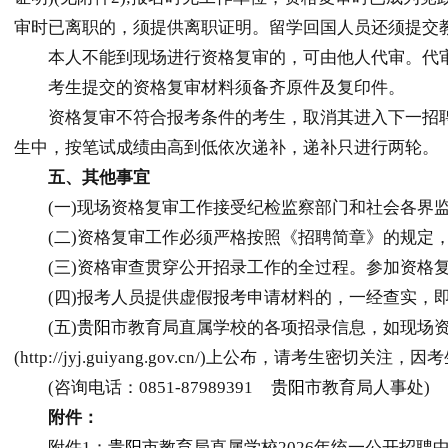
审时已离职的，须提供离职证明。留学回国人员还须提交
本人不能到现场进行资格复审的，可由他人代审。代审人
考生提交的资格复审材料须备齐原件及复印件。
资格复审不符合报考条件的考生，取消其进入下一招聘
生中，按笔试成绩由高到低依次递补，递补只进行两轮。
五、其他事宜
(一)现场资格复审工作接受纪检监察部门和社会各界监
(二)资格复审工作必须严格按照《招聘简章》的规定，
(三)资格审查贯穿公开招录工作的全过程。参加资格复
(四)报考人员提供虚假报考申请材料的，一经查实，即
(五)
贵阳
市教育局直属学校的各项招录信息，如现场资
(http://jyj.guiyang.gov.cn/)上公布，请考
(咨询电话：0851-87989391
贵阳
市教育局人事处)
附件：
附件1：
贵阳
市教育局直属学校2026年统一公开招聘中小