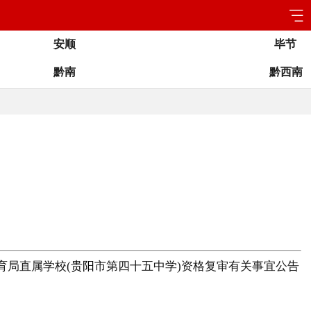
安顺
毕节
黔南
黔西南
育局直属学校(
贵阳
市第四十五中学)资格复审有关事宜公告