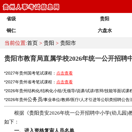
省级
贵阳
铜仁
六盘水
当前位置:
首页
>
贵阳
>
贵阳市
贵阳市教育局直属学校2026年统一公开招
*2027年
贵州
国考笔试课程：
点击查看
*2027年
贵州
省考笔试课程：
点击查看
*2026年
贵州
结构化/结构化小组/无领导/说课/试讲/答辩/技能等面试课
公务员
*2026年
贵州
/
事业单位
/
教师
/医疗/人才引进等公职类
招聘
公告
根据《
贵阳
贵安2026年统一公开招聘中小学(幼儿园
如下：
一、进入资格复审人员名单