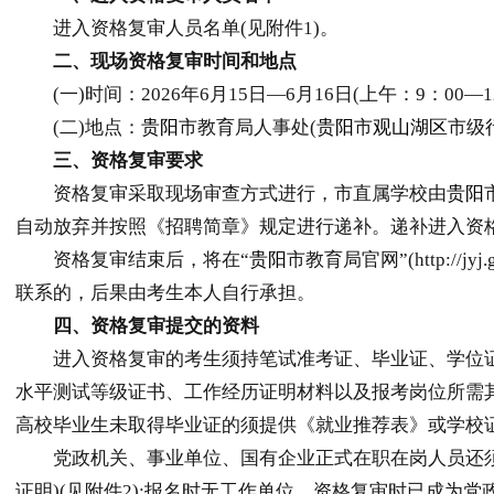
进入资格复审人员名单(见附件1)。
二、现场资格复审时间和地点
(一)时间：2026年6月15日—6月16日(上午：9：00—12
(二)地点：
贵阳
市教育局人事处(
贵阳
市
观山湖区
市级
三、资格复审要求
资格复审采取现场审查方式进行，市直属学校由
贵阳
自动放弃并按照《招聘简章》规定进行递补。递补进入资
资格复审结束后，将在“
贵阳
市教育局官网”(http:/
联系的，后果由考生本人自行承担。
四、资格复审提交的资料
进入资格复审的考生须持笔试准考证、毕业证、学位证、
水平测试等级证书、工作经历证明材料以及报考岗位所需其
高校毕业生未取得毕业证的须提供《就业推荐表》或学校证明;
党政机关、事业单位、国有企业正式在职在岗人员还须提
证明)(见附件2);报名时无工作单位，资格复审时已成