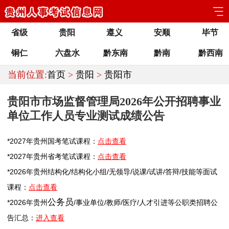
省级
贵阳
遵义
安顺
毕节
铜仁
六盘水
黔东南
黔南
黔西南
当前位置:
首页
>
贵阳
>
贵阳市
贵阳市市场监督管理局2026年公开招聘事业
单位工作人员专业测试成绩公告
*2027年
贵州
国考笔试课程：
点击查看
*2027年
贵州
省考笔试课程：
点击查看
*2026年
贵州
结构化/结构化小组/无领导/说课/试讲/答辩/技能等面试
课程：
点击查看
公务员
*2026年
贵州
/
事业单位
/
教师
/医疗/人才引进等公职类
招聘
公
告汇总：
进入查看