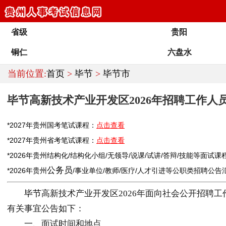
省级
贵阳
铜仁
六盘水
当前位置:
首页
>
毕节
>
毕节市
毕节高新技术产业开发区2026年招聘工作人
*2027年
贵州
国考笔试课程：
点击查看
*2027年
贵州
省考笔试课程：
点击查看
*2026年
贵州
结构化/结构化小组/无领导/说课/试讲/答辩/技能等面试课
公务员
*2026年
贵州
/
事业单位
/
教师
/医疗/人才引进等公职类
招聘
公告
毕节
高新技术产业开发区2026年面向社会公开招聘
有关事宜公告如下：
一、面试时间和地点