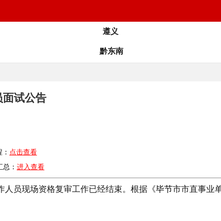
遵义
黔东南
员面试公告
程：
点击查看
汇总：
进入查看
工作人员现场资格复审工作已经结束。根据《
毕节
市市直事业单