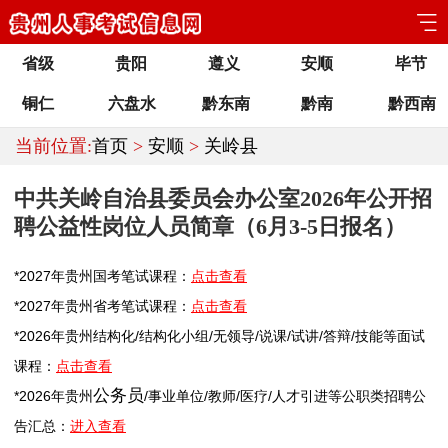
省级
贵阳
遵义
安顺
毕节
铜仁
六盘水
黔东南
黔南
黔西南
当前位置:
首页
>
安顺
>
关岭县
中共关岭自治县委员会办公室2026年公开招
聘公益性岗位人员简章（6月3-5日报名）
*2027年
贵州
国考笔试课程：
点击查看
*2027年
贵州
省考笔试课程：
点击查看
*2026年
贵州
结构化/结构化小组/无领导/说课/试讲/答辩/技能等面试
课程：
点击查看
公务员
*2026年
贵州
/
事业单位
/
教师
/医疗/人才引进等公职类
招聘
公
告汇总：
进入查看