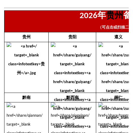
年
贵州
备
2026
（可点击或扫描二维
贵州
贵阳
遵义
黔南
黔西南
铜仁