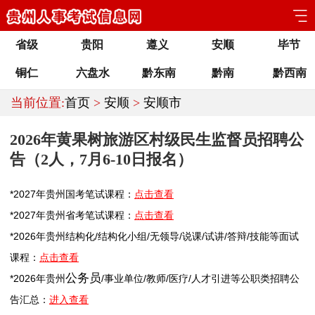
省级
贵阳
遵义
安顺
毕节
铜仁
六盘水
黔东南
黔南
黔西南
当前位置:
首页
>
安顺
>
安顺市
2026年黄果树旅游区村级民生监督员招聘公
告（2人，7月6-10日报名）
*2027年
贵州
国考笔试课程：
点击查看
*2027年
贵州
省考笔试课程：
点击查看
*2026年
贵州
结构化/结构化小组/无领导/说课/试讲/答辩/技能等面试
课程：
点击查看
公务员
*2026年
贵州
/
事业单位
/
教师
/医疗/人才引进等公职类
招聘
公
告汇总：
进入查看