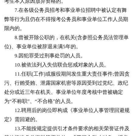
考生本人原因放弃资格的。
7.在各级
公务员
招考和事业单位招聘中被认定有舞
弊等行为且仍在不得报考
公务员
和事业单位工作人员期
限内的。
8.曾被开除公职的，在机关(含参照
公务员
法管理单
位)、事业单位被辞退未满5年的。
9.因犯罪受过刑事处罚的人员。
10.被依法列入失信联合惩戒对象的人员。
11.任职(工作)或服役期间发生重大责任事件;曾因贪
污、行贿受贿、泄露国家机密等原因受到过党纪、政纪
处分或近三年在机关、事业单位年度考核中曾被确定
为“不称职”、“不合格”的人员。
12.聘用后的岗位即构成《事业单位人事管理回避规
定》需回避的。
13.不能按规定提供引才条件要求的相关荣誉证件及