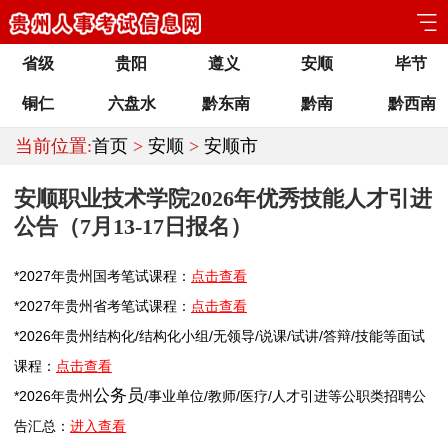
省级
贵阳
遵义
安顺
毕节
铜仁
六盘水
黔东南
黔南
黔西南
当前位置:
首页
>
安顺
>
安顺市
安顺职业技术学院2026年优秀技能人才引进
公告（7月13-17日报名）
*2027年
贵州
国考笔试课程：
点击查看
*2027年
贵州
省考笔试课程：
点击查看
*2026年
贵州
结构化/结构化小组/无领导/说课/试讲/答辩/技能等面试
课程：
点击查看
公务员
*2026年
贵州
/
事业单位
/
教师
/医疗/人才引进等公职类
招聘
公
告汇总：
进入查看