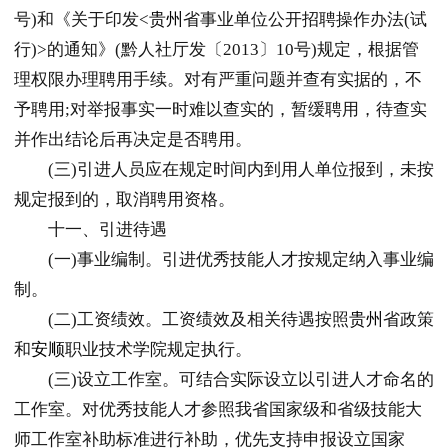
号)和《关于印发<
贵州
省事业单位公开招聘操作办法(试
行)>的通知》(黔人社厅发〔2013〕10号)规定，根据管
理权限办理聘用手续。对有严重问题并查有实据的，不
予聘用;对举报事实一时难以查实的，暂缓聘用，待查实
并作出结论后再决定是否聘用。
(三)引进人员应在规定时间内到用人单位报到，未按
规定报到的，取消聘用资格。
十一、引进待遇
(一)事业编制。引进优秀技能人才按规定纳入事业编
制。
(二)工资绩效。工资绩效及相关待遇按照
贵州
省政策
和
安顺
职业技术学院规定执行。
(三)设立工作室。可结合实际设立以引进人才命名的
工作室。对优秀技能人才参照我省国家级和省级技能大
师工作室补助标准进行补助，优先支持申报设立国家