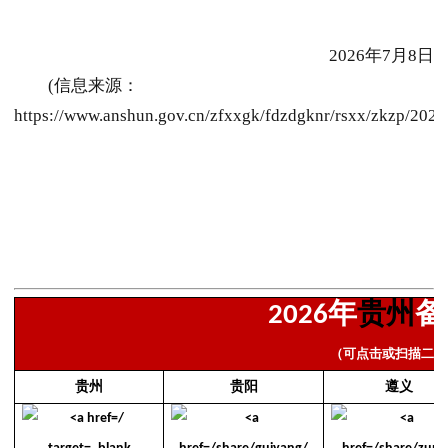
2026年7月8日
(信息来源：
https://www.anshun.gov.cn/zfxxgk/fdzdgknr/rsxx/zkzp/20
年
贵州
备
2026
（可点击或扫描二维
贵州
贵阳
遵义