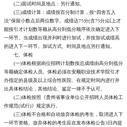
(二)面试时间及地点：另行通知。
(三)成绩计算：成绩按百分制计算，按“四舍五入
法”保留小数点后两位数字。成绩达75分(含75分)以上才
能按引才计划数等额从高分到低分顺序依次确定进入下
一环节。当成绩出现并列时进行加试，并按加试成绩高
的进入下一环节。加试方式、时间及地点另行通知。
七、体检
(一)体检根据岗位招聘计划数按总成绩由高分到低分
等额确定体检人员。体检必须在
安顺
职业技术学院引才
办指定的县级及以上综合性医院、在规定时间内进行并
出具体检结论，其他结论、鉴定一律不予认可。
(二)体检按照《
贵州
省事业单位公开招聘人员体检工
作规范(试行)》规定执行。
(三)体检不合格和自动放弃体检的考生，取消进入下
一环节资格。放弃体检的考生应在发布体检公告3日内提