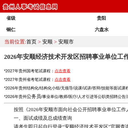
省级
贵阳
铜仁
六盘水
当前位置:
首页
>
安顺
>
安顺市
2026年安顺经济技术开发区招聘事业单位
*2027年
贵州
国考笔试课程：
点击查看
*2027年
贵州
省考笔试课程：
点击查看
*2026年
贵州
结构化/结构化小组/无领导/说课/试讲/答辩/技能等面试课
公务员
*2026年
贵州
/
事业单位
/
教师
/医疗/人才引进等公职类
招聘
公告
按照《2026年
安顺
市面向社会公开招聘事业单位工作
一、面试成绩及总成绩查询
请考生即日起自行登录“
安顺
经济技术开发区”官网查