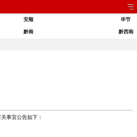
安顺
毕节
黔南
黔西南
有关事宜公告如下：